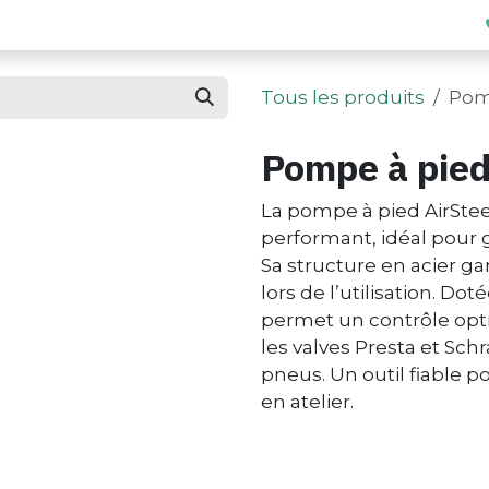
Offres entreprise
Blog
Contact
Tous les produits
Pomp
Pompe à pied
La pompe à pied AirSte
performant, idéal pour 
Sa structure en acier gar
lors de l’utilisation. D
permet un contrôle opti
les valves Presta et Schr
pneus. Un outil fiable p
en atelier.