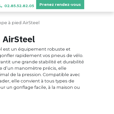
Prenez​ rendez-vous
02.85.52.82.05
e à pied AirSteel
 AirSteel
el est un équipement robuste et
gonfler rapidement vos pneus de vélo.
antit une grande stabilité et durabilité
otée d’un manomètre précis, elle
mal de la pression. Compatible avec
ader, elle convient à tous types de
our un gonflage facile, à la maison ou