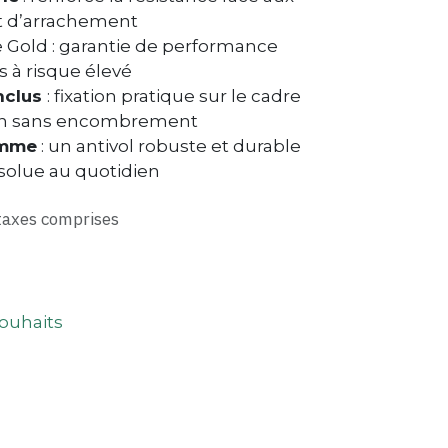
et d’arrachement
e Gold : garantie de performance
 à risque élevé
nclus
: fixation pratique sur le cadre
en sans encombrement
amme
: un antivol robuste et durable
bsolue au quotidien
taxes comprises
souhaits