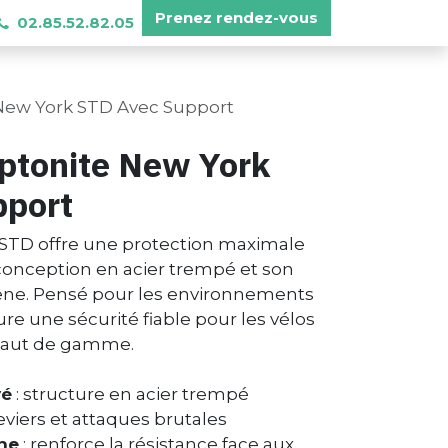
Prenez​ rendez-vous
02.85.52.82.05
 New York STD Avec Support
yptonite New York
pport
 STD offre une protection maximale
 conception en acier trempé et son
pêne. Pensé pour les environnements
ure une sécurité fiable pour les vélos
 haut de gamme.
vé
: structure en acier trempé
eviers et attaques brutales
ne
: renforce la résistance face aux