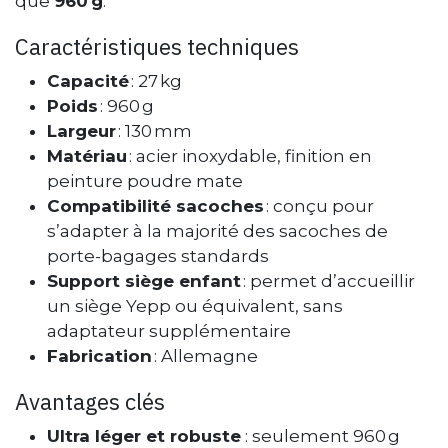
que
960 g
.
Caractéristiques techniques
Capacité
: 27 kg
Poids
: 960 g
Largeur
: 130 mm
Matériau
: acier inoxydable, finition en
peinture poudre mate
Compatibilité sacoches
: conçu pour
s’adapter à la majorité des sacoches de
porte-bagages standards
Support siège enfant
: permet d’accueillir
un siège Yepp ou équivalent, sans
adaptateur supplémentaire
Fabrication
: Allemagne
Avantages clés
Ultra léger et robuste
: seulement 960 g