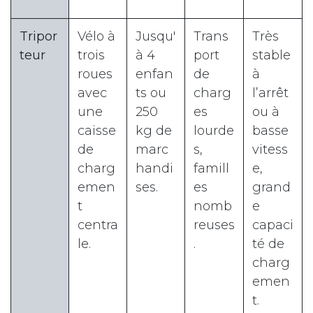
Tripor
Vélo à
Jusqu'
Trans
Très
teur
trois
à 4
port
stable
roues
enfan
de
à
avec
ts ou
charg
l’arrêt
une
250
es
ou à
caisse
kg de
lourde
basse
de
marc
s,
vitess
charg
handi
famill
e,
emen
ses.
es
grand
t
nomb
e
centra
reuses
capaci
le.
.
té de
charg
emen
t.