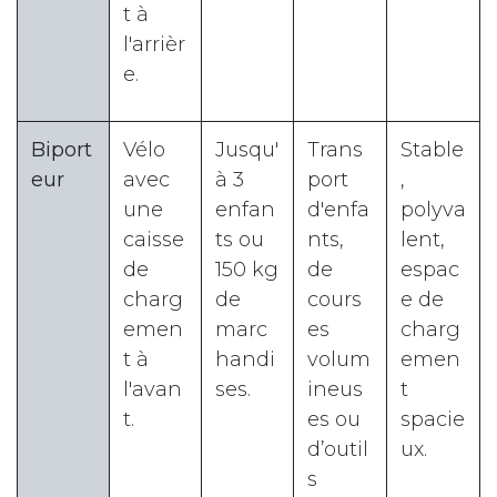
t à
l'arrièr
e.
Biport
Vélo
Jusqu'
Trans
Stable
eur
avec
à 3
port
,
une
enfan
d'enfa
polyva
caisse
ts ou
nts,
lent,
de
150 kg
de
espac
charg
de
cours
e de
emen
marc
es
charg
t à
handi
volum
emen
l'avan
ses.
ineus
t
t.
es ou
spacie
d’outil
ux.
s