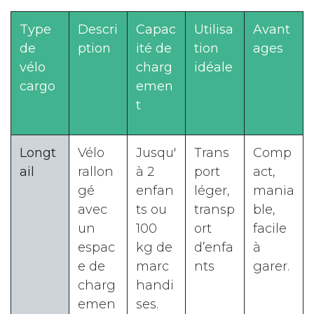
Type
Descri
Capac
Utilisa
Avant
de
ption
ité de
tion
ages
vélo
charg
idéale
cargo
emen
t
Longt
Vélo
Jusqu'
Trans
Comp
ail
rallon
à 2
port
act,
gé
enfan
léger,
mania
avec
ts ou
transp
ble,
un
100
ort
facile
espac
kg de
d’enfa
à
e de
marc
nts
garer.
charg
handi
emen
ses.